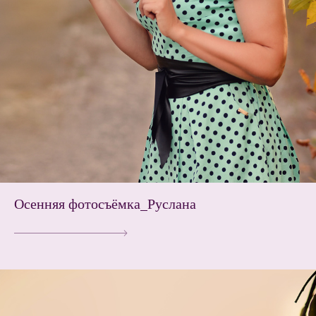
Осенняя фотосъёмка_Руслана