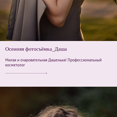
Осенняя фотосъёмка_Даша
Милая и очаровательная Дашенька! Профессиональный
косметолог