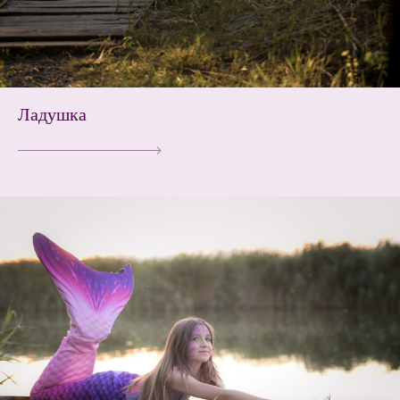
Ладушка