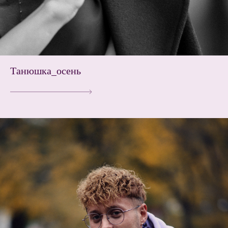
Танюшка_осень