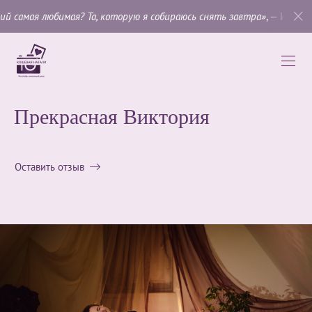
? Та, которую я собираюсь снять завтра»
, —
Имоджен Каннингем
.
Прекрасная Виктория
Оставить отзыв