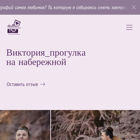
юбимая? Та, которую я собираюсь снять завтра»
, —
Имоджен Канни
Виктория_прогулка
на набережной
Оставить отзыв