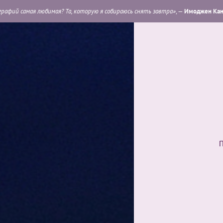
а, которую я собираюсь снять завтра»
, —
Имоджен Каннингем
.