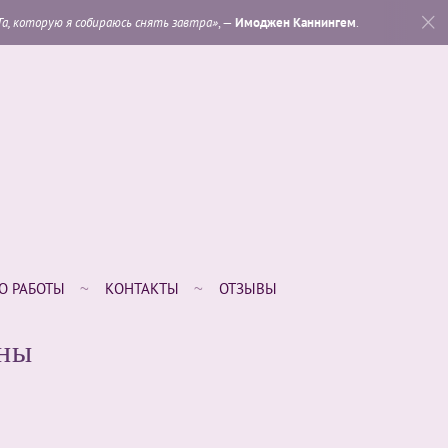
 снять завтра»
, —
Имоджен Каннингем
.
«
Которая из мои
О РАБОТЫ
КОНТАКТЫ
ОТЗЫВЫ
ны