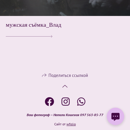
мужская съёмка_Влад
Поделиться ссылкой
Ваш фотограф — Натали
Кошевая
097 563-85-77
Сайт от
wfolio