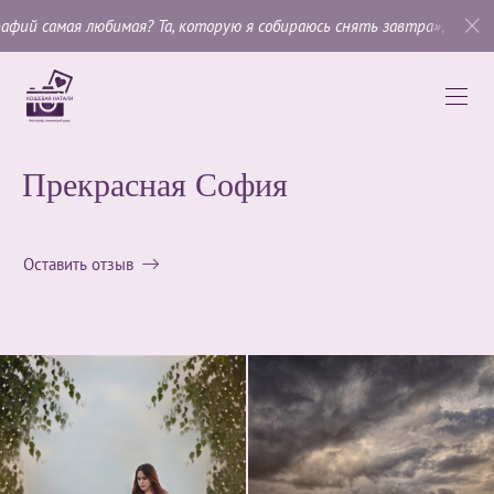
ая любимая? Та, которую я собираюсь снять завтра»
, —
Имоджен К
Прекрасная София
Оставить отзыв