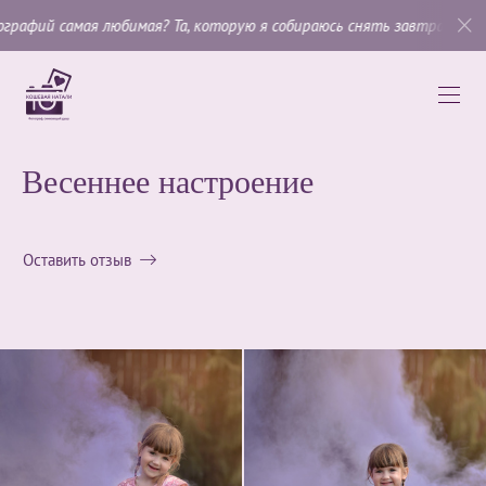
любимая? Та, которую я собираюсь снять завтра»
, —
Имоджен Канн
Весеннее настроение
Оставить отзыв