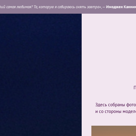
Та, которую я собираюсь снять завтра»
, —
Имоджен Каннингем
.
Здесь собраны фото 
и со стороны модел