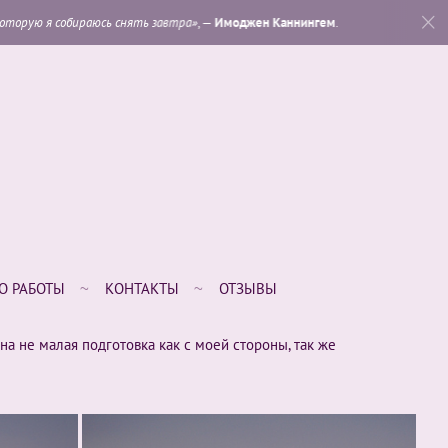
 снять завтра»
, —
Имоджен Каннингем
.
«
Которая из мо
О РАБОТЫ
КОНТАКТЫ
ОТЗЫВЫ
а не малая подготовка как с моей стороны, так же