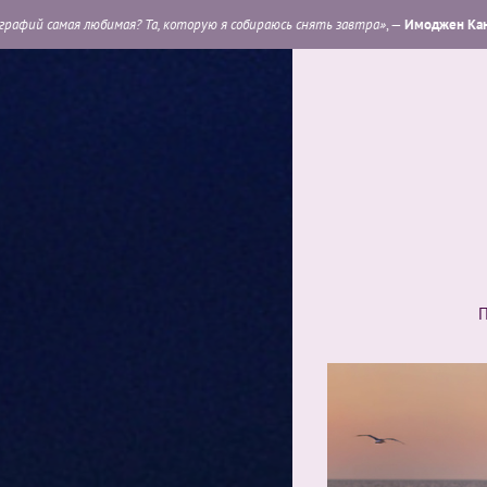
 Та, которую я собираюсь снять завтра»
, —
Имоджен Каннингем
.