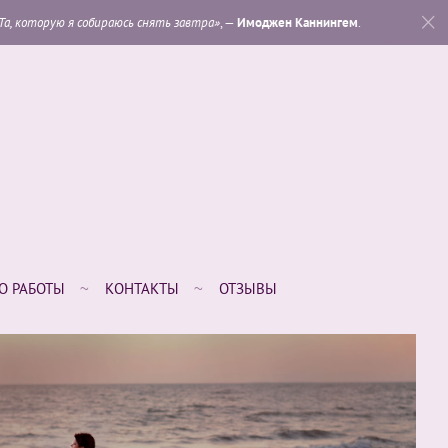
ь снять завтра»
, —
Имоджен Каннингем
.
«
Которая из м
О РАБОТЫ
КОНТАКТЫ
ОТЗЫВЫ