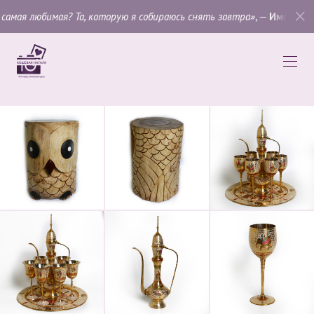
юбимая? Та, которую я собираюсь снять завтра»
, —
Имоджен Канни